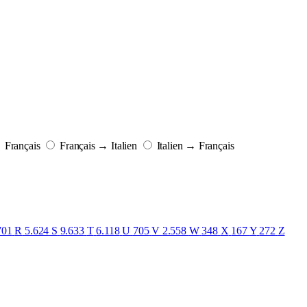
 Français
Français → Italien
Italien → Français
701
R
5.624
S
9.633
T
6.118
U
705
V
2.558
W
348
X
167
Y
272
Z