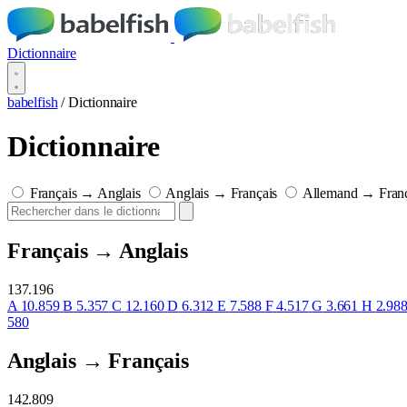
Dictionnaire
babelfish
/
Dictionnaire
Dictionnaire
Français → Anglais
Anglais → Français
Allemand → Franç
Français → Anglais
137.196
A
10.859
B
5.357
C
12.160
D
6.312
E
7.588
F
4.517
G
3.661
H
2.98
580
Anglais → Français
142.809