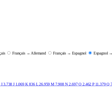
ais
Français → Allemand
Français → Espagnol
Espagnol →
8
I
3.738
J
1.069
K
836
L
26.959
M
7.908
N
2.697
O
2.462
P
11.379
Q