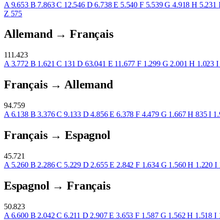
A
9.653
B
7.863
C
12.546
D
6.738
E
5.540
F
5.539
G
4.918
H
5.231
Z
575
Allemand → Français
111.423
A
3.772
B
1.621
C
131
D
63.041
E
11.677
F
1.299
G
2.001
H
1.023
I
Français → Allemand
94.759
A
6.138
B
3.376
C
9.133
D
4.856
E
6.378
F
4.479
G
1.667
H
835
I
1.
Français → Espagnol
45.721
A
5.260
B
2.286
C
5.229
D
2.655
E
2.842
F
1.634
G
1.560
H
1.220
I
Espagnol → Français
50.823
A
6.600
B
2.042
C
6.211
D
2.907
E
3.653
F
1.587
G
1.562
H
1.518
I