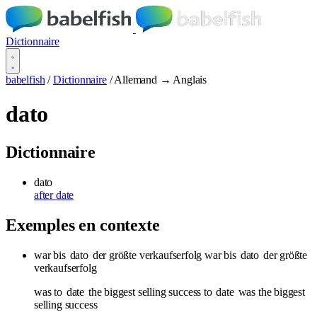
Dictionnaire
babelfish
/
Dictionnaire
/
Allemand → Anglais
dato
Dictionnaire
dato
after date
Exemples en contexte
war bis
dato
der größte verkaufserfolg war bis
dato
der größte
verkaufserfolg
was to
date
the biggest selling success to
date
was the biggest
selling success