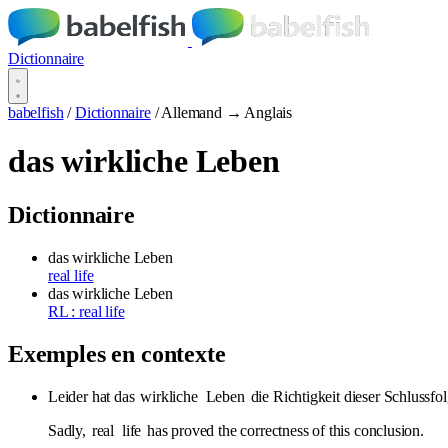
Dictionnaire
babelfish
/
Dictionnaire
/
Allemand → Anglais
das wirkliche Leben
Dictionnaire
das wirkliche Leben
real life
das wirkliche Leben
RL : real life
Exemples en contexte
Leider hat das
wirkliche
Leben
die Richtigkeit dieser Schlussfol
Sadly,
real
life
has proved the correctness of this conclusion.