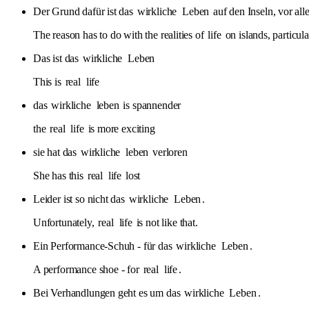
Der Grund dafür ist das
wirkliche
Leben
auf den Inseln, vor all
The reason has to do with the realities of
life
on islands, particul
Das ist das
wirkliche
Leben
This is
real
life
das
wirkliche
leben
is spannender
the
real
life
is more exciting
sie hat das
wirkliche
leben
verloren
She has this
real
life
lost
Leider ist so nicht das
wirkliche
Leben
.
Unfortunately,
real
life
is not like that.
Ein Performance-Schuh - für das
wirkliche
Leben
.
A performance shoe - for
real
life
.
Bei Verhandlungen geht es um das
wirkliche
Leben
.