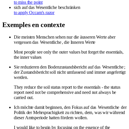
to miss the point
sich auf das Wesentliche beschränken
to apply Occam's razor
Exemples en contexte
Die meisten Menschen sehen nur die äusseren Werte aber
vergessen das
Wesentliche
, die Inneren Werte
Most people see only the outer values but forget the essentials,
the inner values
Sie reduzieren den Bodenzustandsbericht auf das
Wesentliche
;
der Zustandsbericht soll nicht umfassend und immer angefertigt
werden.
They reduce the soil status report to the essentials - the status
report need not be comprehensive and need not always be
carried out.
Ich möchte damit beginnen, den Fokus auf das
Wesentliche
der
Politik der Mehrsprachigkeit zu richten, dem, was wir während
dieser Amtsperiode hatten fördern wollen.
I would like to begin by focusing on the essence of the