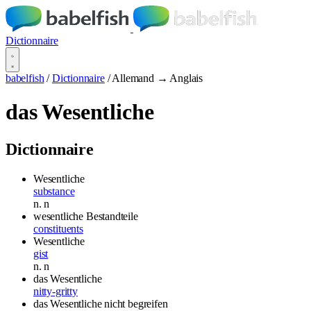
Dictionnaire
babelfish
/
Dictionnaire
/
Allemand → Anglais
das Wesentliche
Dictionnaire
Wesentliche
substance
n.
n
wesentliche Bestandteile
constituents
Wesentliche
gist
n.
n
das Wesentliche
nitty-gritty
das Wesentliche nicht begreifen