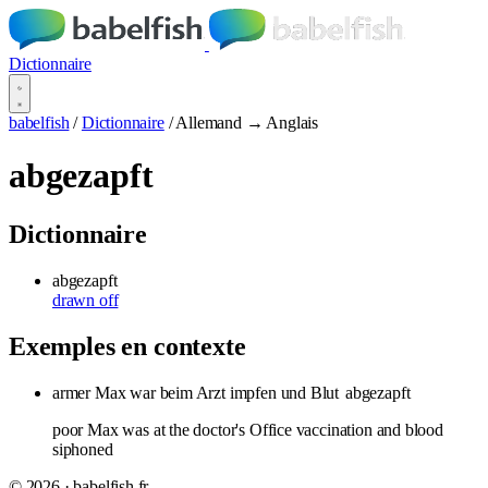
Dictionnaire
babelfish
/
Dictionnaire
/
Allemand → Anglais
abgezapft
Dictionnaire
abgezapft
drawn off
Exemples en contexte
armer Max war beim Arzt impfen und Blut
abgezapft
poor Max was at the doctor's Office vaccination and blood
siphoned
© 2026 · babelfish.fr