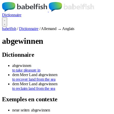
Dictionnaire
babelfish
/
Dictionnaire
/
Allemand → Anglais
abgewinnen
Dictionnaire
abgewinnen
to take pleasure in
dem Meer Land abgewinnen
to recover land from the sea
dem Meer Land abgewinnen
to reclaim land from the sea
Exemples en contexte
neue seiten
abgewinnen