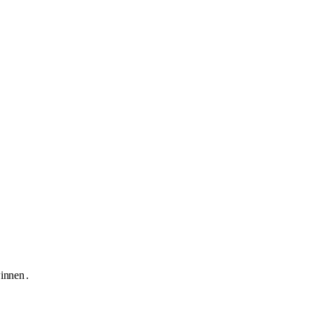
innen
.