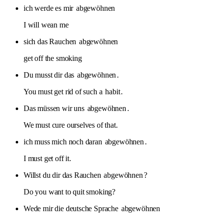
ich werde es mir
abgewöhnen
I will wean me
sich das Rauchen
abgewöhnen
get off the smoking
Du musst dir das
abgewöhnen
.
You must get rid of such a
habit
.
Das müssen wir uns
abgewöhnen
.
We must cure ourselves of that.
ich muss mich noch daran
abgewöhnen
.
I must get off it.
Willst du dir das Rauchen
abgewöhnen
?
Do you want to quit smoking?
Wede mir die deutsche Sprache
abgewöhnen