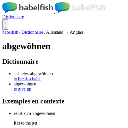
Dictionnaire
babelfish
/
Dictionnaire
/
Allemand → Anglais
abgewöhnen
Dictionnaire
sich etw. abgewöhnen
to break a habit
abgewöhnen
to give up
Exemples en contexte
es ist zum
abgewöhnen
It is to the get