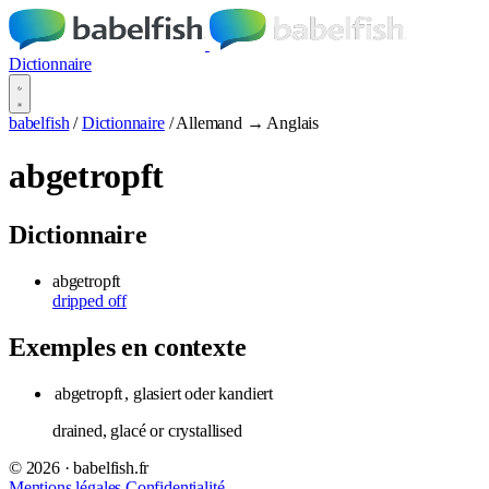
Dictionnaire
babelfish
/
Dictionnaire
/
Allemand → Anglais
abgetropft
Dictionnaire
abgetropft
dripped off
Exemples en contexte
abgetropft
, glasiert oder kandiert
drained, glacé or crystallised
© 2026 · babelfish.fr
Mentions légales
Confidentialité