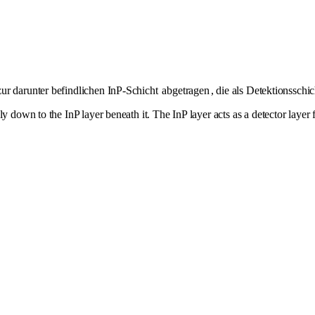
ur darunter befindlichen InP-Schicht
abgetragen
, die als Detektionsschi
y down to the InP layer beneath it. The InP layer acts as a detector layer 