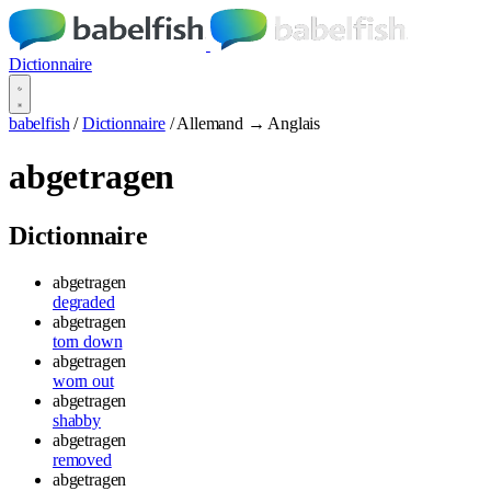
Dictionnaire
babelfish
/
Dictionnaire
/
Allemand → Anglais
abgetragen
Dictionnaire
abgetragen
degraded
abgetragen
torn down
abgetragen
worn out
abgetragen
shabby
abgetragen
removed
abgetragen