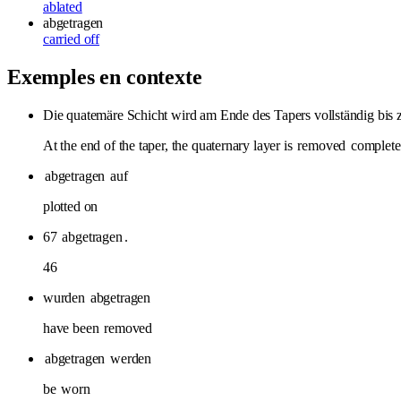
ablated
abgetragen
carried off
Exemples en contexte
Die quatemäre Schicht wird am Ende des Tapers vollständig bis z
At the end of the taper, the quaternary layer is
removed
completel
abgetragen
auf
plotted on
67
abgetragen
.
46
wurden
abgetragen
have been
removed
abgetragen
werden
be
worn