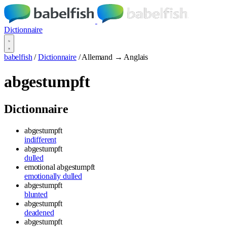
Dictionnaire
babelfish
/
Dictionnaire
/
Allemand → Anglais
abgestumpft
Dictionnaire
abgestumpft
indifferent
abgestumpft
dulled
emotional abgestumpft
emotionally dulled
abgestumpft
blunted
abgestumpft
deadened
abgestumpft