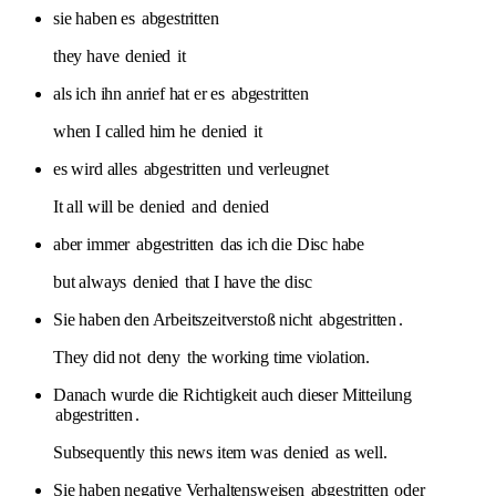
sie haben es
abgestritten
they have
denied
it
als ich ihn anrief hat er es
abgestritten
when I called him he
denied
it
es wird alles
abgestritten
und verleugnet
It all will be
denied
and
denied
aber immer
abgestritten
das ich die Disc habe
but always
denied
that I have the disc
Sie haben den Arbeitszeitverstoß nicht
abgestritten
.
They did not
deny
the working time violation.
Danach wurde die Richtigkeit auch dieser Mitteilung
abgestritten
.
Subsequently this news item was
denied
as well.
Sie haben negative Verhaltensweisen
abgestritten
oder