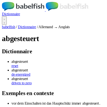
Dictionnaire
babelfish
/
Dictionnaire
/
Allemand → Anglais
abgesteuert
Dictionnaire
abgesteuert
reset
abgesteuert
de-energized
abgesteuert
driven to zero
Exemples en contexte
vor dem Einschalten ist das Hauptschütz immer
abgesteuert
.