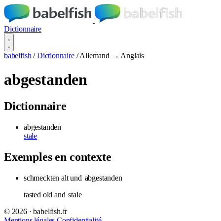
Dictionnaire
babelfish
/
Dictionnaire
/
Allemand → Anglais
abgestanden
Dictionnaire
abgestanden
stale
Exemples en contexte
schmeckten alt und
abgestanden
tasted old and
stale
© 2026 · babelfish.fr
Mentions légales
Confidentialité