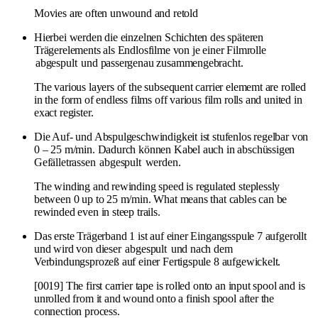
Movies are often unwound and retold
Hierbei werden die einzelnen Schichten des späteren
Trägerelements als Endlosfilme von je einer Filmrolle
abgespult
und passergenau zusammengebracht.
The various layers of the subsequent carrier elememt are rolled
in the form of endless films off various film rolls and united in
exact register.
Die Auf- und Abspulgeschwindigkeit ist stufenlos regelbar von
0 – 25 m/min. Dadurch können Kabel auch in abschüssigen
Gefälletrassen
abgespult
werden.
The winding and rewinding speed is regulated steplessly
between 0 up to 25 m/min. What means that cables can be
rewinded even in steep trails.
Das erste Trägerband 1 ist auf einer Eingangsspule 7 aufgerollt
und wird von dieser
abgespult
und nach dem
Verbindungsprozeß auf einer Fertigspule 8 aufgewickelt.
[0019] The first carrier tape is rolled onto an input spool and is
unrolled from it and wound onto a finish spool after the
connection process.