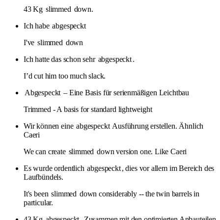
43 Kg
slimmed
down.
Ich habe
abgespeckt
I've
slimmed
down
Ich hatte das schon sehr
abgespeckt
.
I’d cut him too much slack.
Abgespeckt
– Eine Basis für serienmäßigen Leichtbau
Trimmed - A basis for standard lightweight
Wir können eine
abgespeckt
Ausführung erstellen. Ähnlich
Caeri
We can create
slimmed
down version one. Like Caeri
Es wurde ordentlich
abgespeckt
, dies vor allem im Bereich des
Laufbündels.
It's been
slimmed
down considerably -- the twin barrels in
particular.
43 Kg
abgespeckt
. Zusammen mit den optimierten Anbauteilen