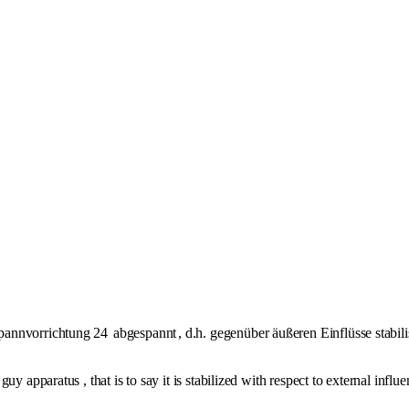
spannvorrichtung 24
abgespannt
, d.h. gegenüber äußeren Einflüsse stab
y apparatus , that is to say it is stabilized with respect to external influ