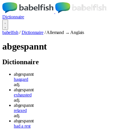
Dictionnaire
babelfish
/
Dictionnaire
/
Allemand → Anglais
abgespannt
Dictionnaire
abgespannt
haggard
adj.
abgespannt
exhausted
adj.
abgespannt
relaxed
adj.
abgespannt
had a rest