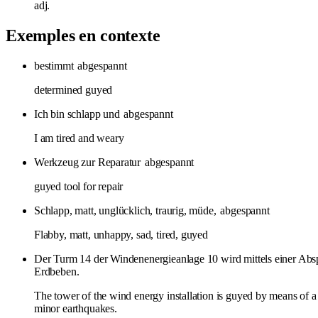
adj.
Exemples en contexte
bestimmt
abgespannt
determined guyed
Ich bin schlapp und
abgespannt
I am tired and weary
Werkzeug zur Reparatur
abgespannt
guyed tool for repair
Schlapp, matt, unglücklich, traurig, müde,
abgespannt
Flabby, matt, unhappy, sad, tired, guyed
Der Turm 14 der Windenenergieanlage 10 wird mittels einer Ab
Erdbeben.
The tower of the wind energy installation is guyed by means of a gu
minor earthquakes.