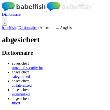
Dictionnaire
babelfish
/
Dictionnaire
/
Allemand → Anglais
abgesichert
Dictionnaire
abgesichert
provided security for
abgesichert
safeguarded
abgesichert
collateralized
abgesichert
indemnified
abgesichert
fused