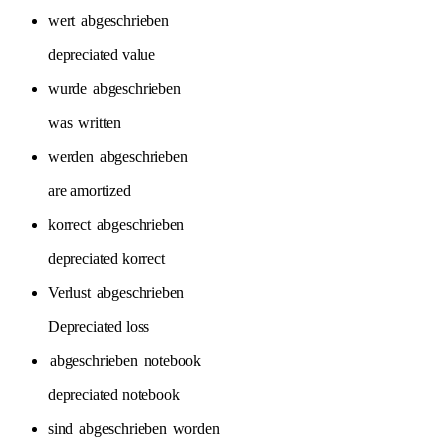
wert
abgeschrieben
depreciated value
wurde
abgeschrieben
was
written
werden
abgeschrieben
are amortized
korrect
abgeschrieben
depreciated korrect
Verlust
abgeschrieben
Depreciated loss
abgeschrieben
notebook
depreciated notebook
sind
abgeschrieben
worden