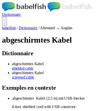
Dictionnaire
babelfish
/
Dictionnaire
/
Allemand → Anglais
abgeschirmtes Kabel
Dictionnaire
abgeschirmtes Kabel
shielded cable
abgeschirmtes Kabel
screened cable
Exemples en contexte
abgeschirmtes
Kabel
(2,5 m) mit USB-Stecker
8-foot
shielded
cord with USB connector