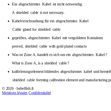
Ein
abgeschirmtes
Kabel
ist nicht notwendig.
A
shielded
cable
is not necessary.
Kabelverschraubung für ein
abgeschirmtes
Kabel
Cable
gland for
shielded
cable
geprüftes,
abgeschirmtes
Kabel
mit vergoldeten Kontakten
proved,
shielded
cable
with gold plated contacts
Was ist Zone A, handelt es sich um ein
abgeschirmtes
Kabel
?
What is Zone A, is a
shielded
cable
?
kalibrierungselement bildendes
abgeschirmtes
kabel
und herstel
shielded
cable
forming calibration element and manufacturing pr
© 2026 · babelfish.fr
Mentions légales
Confidentialité