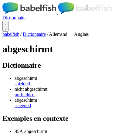
Dictionnaire
babelfish
/
Dictionnaire
/
Allemand → Anglais
abgeschirmt
Dictionnaire
abgeschirmt
shielded
nicht abgeschirmt
unshielded
abgeschirmt
screened
Exemples en contexte
85A
abgeschirmt