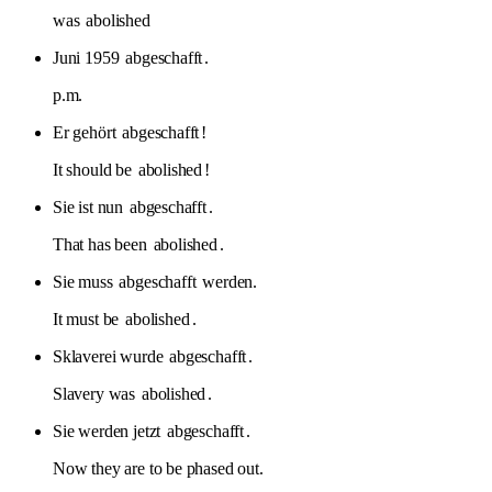
was
abolished
Juni 1959
abgeschafft
.
p.m.
Er gehört
abgeschafft
!
It should be
abolished
!
Sie ist nun
abgeschafft
.
That has been
abolished
.
Sie muss
abgeschafft
werden.
It must be
abolished
.
Sklaverei wurde
abgeschafft
.
Slavery was
abolished
.
Sie werden jetzt
abgeschafft
.
Now they are to be phased out.