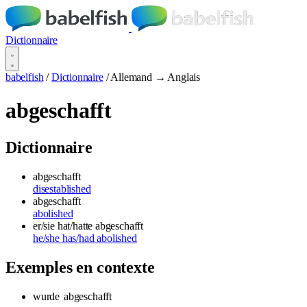
Dictionnaire
babelfish
/
Dictionnaire
/
Allemand → Anglais
abgeschafft
Dictionnaire
abgeschafft
disestablished
abgeschafft
abolished
er/sie hat/hatte abgeschafft
he/she has/had abolished
Exemples en contexte
wurde
abgeschafft