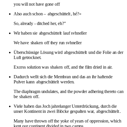
you will not have gone off
Also auch schon –
abgeschüttelt
, hé?«
So, already - ditched her, eh?"
Wir haben sie
abgeschüttelt
lauf svhneller
We have
shaken
off they run svhneller
Überschüssige Lösung wird
abgeschüttelt
und die Folie an der
Luft getrocknet.
Excess solution was
shaken
off, and the film dried in air.
Dadurch wellt sich die Membran und das an ihr haftende
Pulver kann
abgeschüttelt
werden.
The diaphragm undulates, and the powder adhering thereto can
be
shaken
off.
Viele haben das Joch jahrelanger Unterdrückung, durch die
unser Kontinent in zwei Blöcke gespalten war,
abgeschüttelt
.
Many have thrown off the yoke of years of oppression, which
kept our continent divided in two camps.