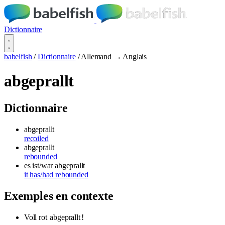
Dictionnaire
babelfish
/
Dictionnaire
/
Allemand → Anglais
abgeprallt
Dictionnaire
abgeprallt
recoiled
abgeprallt
rebounded
es ist/war abgeprallt
it has/had rebounded
Exemples en contexte
Voll rot
abgeprallt
!