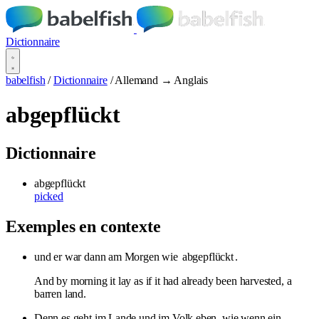
Dictionnaire
babelfish
/
Dictionnaire
/
Allemand → Anglais
abgepflückt
Dictionnaire
abgepflückt
picked
Exemples en contexte
und er war dann am Morgen wie
abgepflückt
.
And by morning it lay as if it had already been harvested, a
barren land.
Denn es geht im Lande und im Volk eben, wie wenn ein