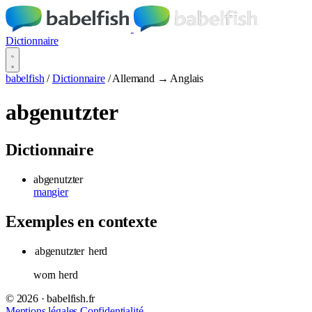
Dictionnaire
babelfish
/
Dictionnaire
/
Allemand → Anglais
abgenutzter
Dictionnaire
abgenutzter
mangier
Exemples en contexte
abgenutzter
herd
worn herd
© 2026 · babelfish.fr
Mentions légales
Confidentialité