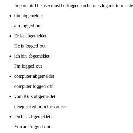
Important: The user must be
logged
on before zlogin is terminate
bin
abgemeldet
am
logged
out
Er ist
abgemeldet
He is
logged
out
ich bin
abgemeldet
I'm
logged
out
computer
abgemeldet
computer
logged
off
vom Kurs
abgemeldet
deregistered from the course
Du bist
abgemeldet
.
You are
logged
out.