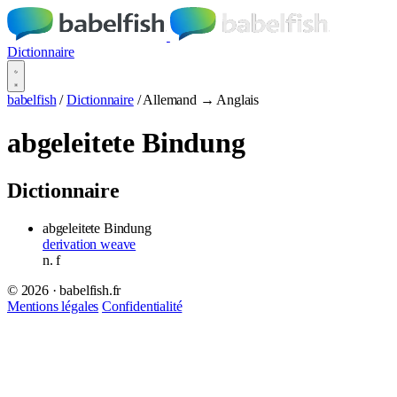
Dictionnaire
babelfish
/
Dictionnaire
/
Allemand → Anglais
abgeleitete Bindung
Dictionnaire
abgeleitete Bindung
derivation weave
n.
f
© 2026 · babelfish.fr
Mentions légales
Confidentialité