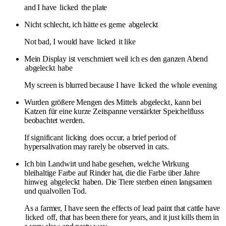
and I have
licked
the plate
Nicht schlecht, ich hätte es gerne
abgeleckt
Not bad, I would have
licked
it like
Mein Display ist verschmiert weil ich es den ganzen Abend
abgeleckt
habe
My screen is blurred because I have
licked
the whole evening
Wurden größere Mengen des Mittels
abgeleckt
, kann bei
Katzen für eine kurze Zeitspanne verstärkter Speichelfluss
beobachtet werden.
If significant
licking
does occur, a brief period of
hypersalivation may rarely be observed in cats.
Ich bin Landwirt und habe gesehen, welche Wirkung
bleihaltige Farbe auf Rinder hat, die die Farbe über Jahre
hinweg
abgeleckt
haben. Die Tiere sterben einen langsamen
und qualvollen Tod.
As a farmer, I have seen the effects of lead paint that cattle have
licked
off, that has been there for years, and it just kills them in