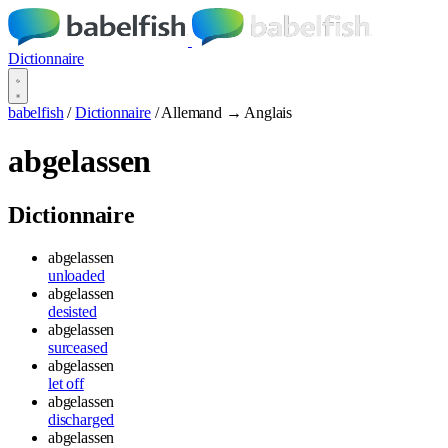
Dictionnaire
babelfish
/
Dictionnaire
/
Allemand → Anglais
abgelassen
Dictionnaire
abgelassen
unloaded
abgelassen
desisted
abgelassen
surceased
abgelassen
let off
abgelassen
discharged
abgelassen