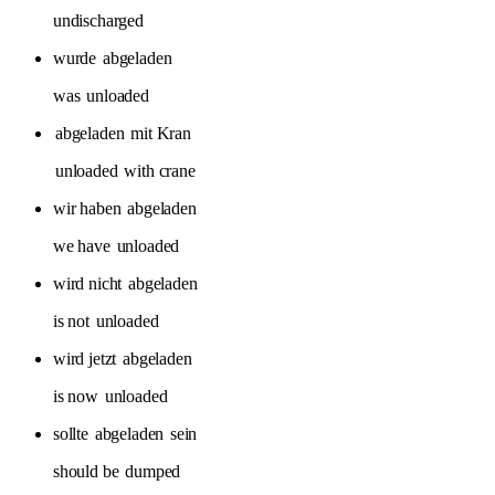
undischarged
wurde
abgeladen
was
unloaded
abgeladen
mit Kran
unloaded
with crane
wir haben
abgeladen
we have
unloaded
wird nicht
abgeladen
is not
unloaded
wird jetzt
abgeladen
is now
unloaded
sollte
abgeladen
sein
should be
dumped