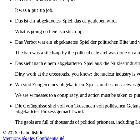
It was a
put
-up job.
Das ist ein
abgekartetes
Spiel, das da getrieben wird.
What is going on here is a stitch-up.
Das Verbot war ein
abgekartetes
Spiel der politischen Elite und
The ban was a stitch-up by the political elite and was done on a 
Das sieht nach einem
abgekarteten
Spiel aus: die Nuklearindust
Dirty work at the crossroads, you know: the nuclear industry is 
Wir sind Zeugen eines
abgekarteten
Spiels, und es muss etwas g
We are witnesses to a conspiracy, and action must be taken to
pu
Die Gefängnisse sind voll von Tausenden von politischen Gefang
abgekarteter
Prozess gemacht wird.
The gaols are full of thousands of political prisoners, including 
© 2026 · babelfish.fr
Mentions légales
Confidentialité