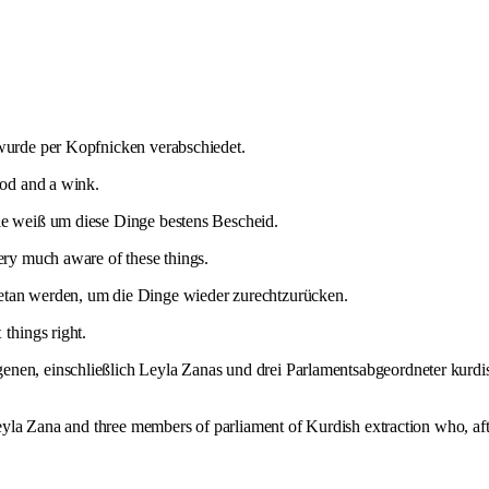
 wurde per Kopfnicken verabschiedet.
nod and a wink.
rie weiß um diese Dinge bestens Bescheid.
very much aware of these things.
etan werden, um die Dinge wieder zurechtzurücken.
t
things right.
enen, einschließlich Leyla Zanas und drei Parlamentsabgeordneter kurd
Leyla Zana and three members of parliament of Kurdish extraction who, after