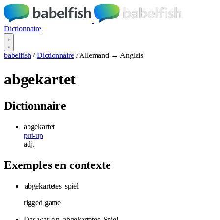
Dictionnaire
babelfish
/
Dictionnaire
/
Allemand → Anglais
abgekartet
Dictionnaire
abgekartet
put-up
adj.
Exemples en contexte
abgekartetes
spiel
rigged game
Das war ein
abgekartetes
Spiel.