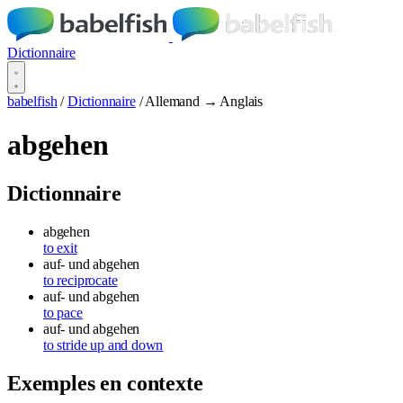
Dictionnaire
babelfish
/
Dictionnaire
/
Allemand → Anglais
abgehen
Dictionnaire
abgehen
to exit
auf- und abgehen
to reciprocate
auf- und abgehen
to pace
auf- und abgehen
to stride up and down
Exemples en contexte