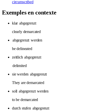
circumscribed
Exemples en contexte
klar
abgegrenzt
clearly demarcated
abgegrenzt
werden
be delineated
zeitlich
abgegrenzt
delimited
sie werden
abgegrenzt
They are demarcated
soll
abgegrenzt
werden
to be demarcated
durch stufen
abgegrenzt