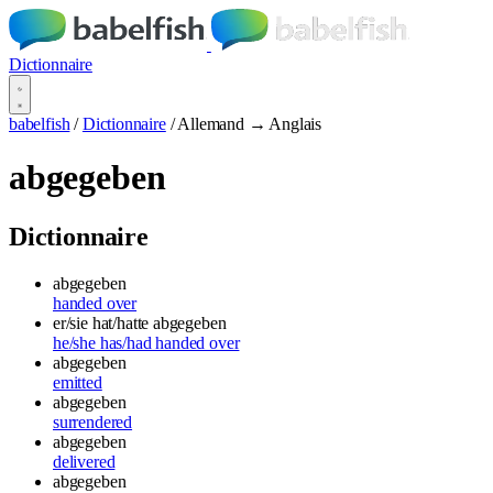
Dictionnaire
babelfish
/
Dictionnaire
/
Allemand → Anglais
abgegeben
Dictionnaire
abgegeben
handed over
er/sie hat/hatte abgegeben
he/she has/had handed over
abgegeben
emitted
abgegeben
surrendered
abgegeben
delivered
abgegeben