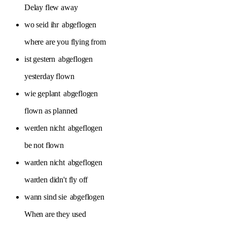
Delay flew away
wo seid ihr
abgeflogen
where are you flying from
ist gestern
abgeflogen
yesterday flown
wie geplant
abgeflogen
flown as planned
werden nicht
abgeflogen
be not flown
warden nicht
abgeflogen
warden didn't fly off
wann sind sie
abgeflogen
When are they used