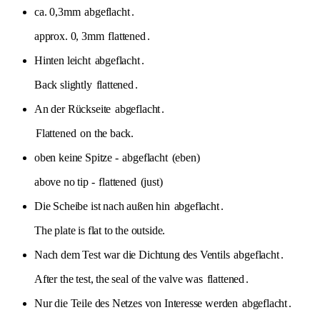
ca. 0,3mm
abgeflacht
.
approx. 0, 3mm
flattened
.
Hinten leicht
abgeflacht
.
Back slightly
flattened
.
An der Rückseite
abgeflacht
.
Flattened
on the back.
oben keine Spitze -
abgeflacht
(eben)
above no tip -
flattened
(just)
Die Scheibe ist nach außen hin
abgeflacht
.
The plate is flat to the outside.
Nach dem Test war die Dichtung des Ventils
abgeflacht
.
After the test, the seal of the valve was
flattened
.
Nur die Teile des Netzes von Interesse werden
abgeflacht
.