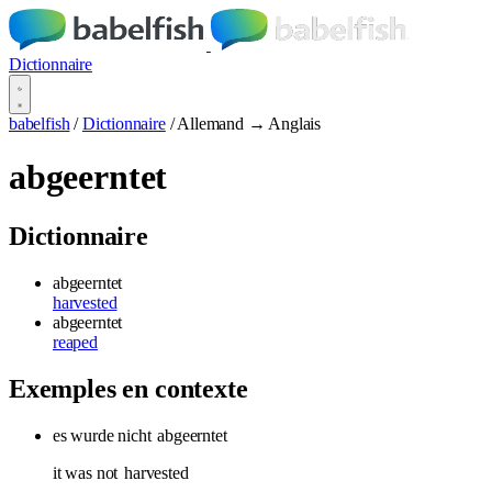
Dictionnaire
babelfish
/
Dictionnaire
/
Allemand → Anglais
abgeerntet
Dictionnaire
abgeerntet
harvested
abgeerntet
reaped
Exemples en contexte
es wurde nicht
abgeerntet
it was not
harvested