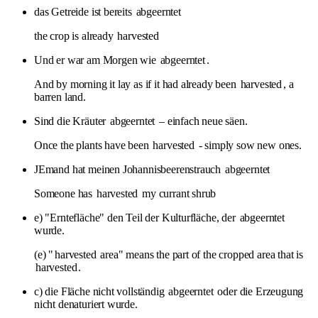
das Getreide ist bereits
abgeerntet
the crop is already
harvested
Und er war am Morgen wie
abgeerntet
.
And by morning it lay as if it had already been
harvested
, a
barren land.
Sind die Kräuter
abgeerntet
– einfach neue säen.
Once the plants have been
harvested
- simply sow new ones.
JEmand hat meinen Johannisbeerenstrauch
abgeerntet
Someone has
harvested
my currant shrub
e) "Erntefläche" den Teil der Kulturfläche, der
abgeerntet
wurde.
(e) "
harvested
area" means the part of the cropped area that is
harvested
.
c) die Fläche nicht vollständig
abgeerntet
oder die Erzeugung
nicht denaturiert wurde.