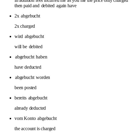
In addition fees incurred me as you me the price only charged
then paid and
debited
again have
2x
abgebucht
2x charged
wird
abgebucht
will be
debited
abgebucht
haben
have deducted
abgebucht
worden
been posted
bereits
abgebucht
already deducted
vom Konto
abgebucht
the account is charged