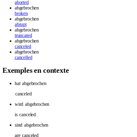
aborted
abgebrochen
broken
abgebrochen
abrupt
abgebrochen
truncated
abgebrochen
canceled
abgebrochen
cancelled
Exemples en contexte
hat
abgebrochen
canceled
wird
abgebrochen
is
canceled
sind
abgebrochen
are
canceled