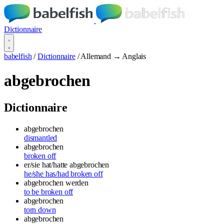
Dictionnaire
babelfish
/
Dictionnaire
/
Allemand → Anglais
abgebrochen
Dictionnaire
abgebrochen
dismantled
abgebrochen
broken off
er/sie hat/hatte abgebrochen
he/she has/had broken off
abgebrochen werden
to be broken off
abgebrochen
torn down
abgebrochen