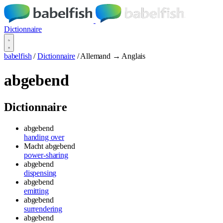
Dictionnaire
babelfish
/
Dictionnaire
/
Allemand → Anglais
abgebend
Dictionnaire
abgebend
handing over
Macht abgebend
power-sharing
abgebend
dispensing
abgebend
emitting
abgebend
surrendering
abgebend