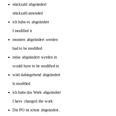
stückzahl
abgeändert
stückzahl amended
ich habe es
abgeändert
I modified it
mussten
abgeändert
werden
had to be modified
müss
abgeändert
werden in
would have to be modified in
wird dahingehend
abgeändert
Is modified
ich habe das Werk
abgeändert
I have
changed
the work
Die PO ist schon
abgeändert
.