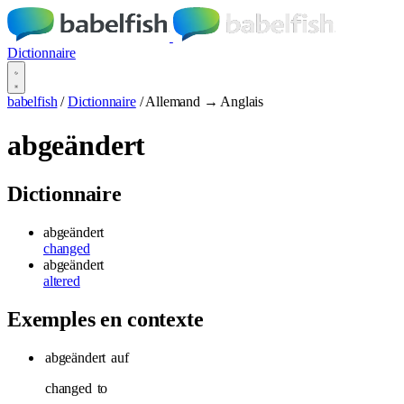
Dictionnaire
babelfish
/
Dictionnaire
/
Allemand → Anglais
abgeändert
Dictionnaire
abgeändert
changed
abgeändert
altered
Exemples en contexte
abgeändert
auf
changed
to