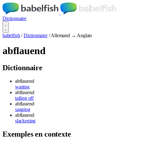
Dictionnaire
babelfish
/
Dictionnaire
/
Allemand → Anglais
abflauend
Dictionnaire
abflauend
waning
abflauend
tailing off
abflauend
sagging
abflauend
slackening
Exemples en contexte