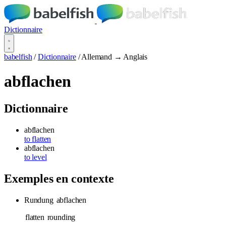
Dictionnaire
babelfish
/
Dictionnaire
/
Allemand → Anglais
abflachen
Dictionnaire
abflachen
to flatten
abflachen
to level
Exemples en contexte
Rundung
abflachen
flatten
rounding