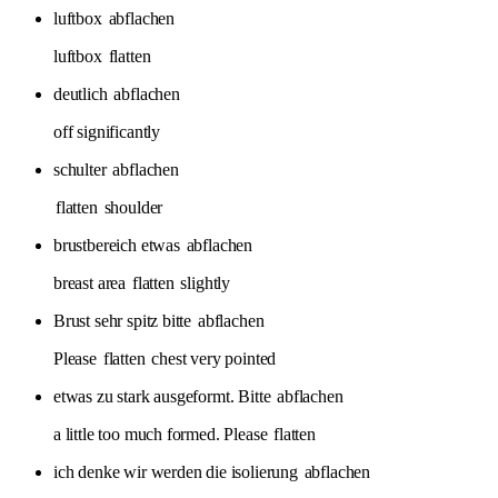
luftbox
abflachen
luftbox
flatten
deutlich
abflachen
off significantly
schulter
abflachen
flatten
shoulder
brustbereich etwas
abflachen
breast area
flatten
slightly
Brust sehr spitz bitte
abflachen
Please
flatten
chest very pointed
etwas zu stark ausgeformt. Bitte
abflachen
a little too much formed. Please
flatten
ich denke wir werden die isolierung
abflachen