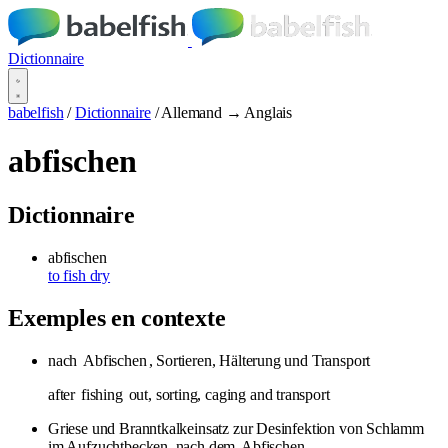
Dictionnaire
babelfish
/
Dictionnaire
/
Allemand → Anglais
abfischen
Dictionnaire
abfischen
to fish dry
Exemples en contexte
nach
Abfischen
, Sortieren, Hälterung und Transport
after
fishing
out, sorting, caging and transport
Griese und Branntkalkeinsatz zur Desinfektion von Schlamm
im Aufzuchtbecken, nach dem
Abfischen