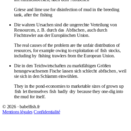
Griese and lime use for disinfection of mud in the breeding
tank, after the
fishing
Die wahren Ursachen sind die ungerechte Verteilung von
Ressourcen, z. B. durch das
Abfischen
, auch durch
Fischtrawler aus der Europäischen Union.
The real causes of the problem are the unfair distribution of
resources, for example owing to exploitation of
fish
stocks,
including by
fishing
trawlers from the European Union.
Die in den Teichwirtschaften zu marktfähigen Größen
herangewachsenen Fische lassen sich schlecht
abfischen
, weil
sie sich in den Schlamm einwühlen.
They in the pond-economies to marketable sizes of grown up
fish
let themselves
fish
badly
dry
because they one-dig into
the mud for itself.
© 2026 · babelfish.fr
Mentions légales
Confidentialité