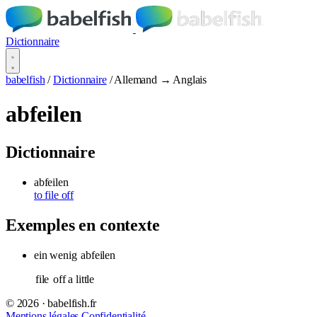
Dictionnaire
babelfish
/
Dictionnaire
/
Allemand → Anglais
abfeilen
Dictionnaire
abfeilen
to file off
Exemples en contexte
ein wenig
abfeilen
file
off a little
© 2026 · babelfish.fr
Mentions légales
Confidentialité