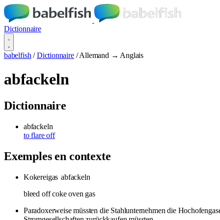
Dictionnaire
babelfish
/
Dictionnaire
/
Allemand → Anglais
abfackeln
Dictionnaire
abfackeln
to flare off
Exemples en contexte
Kokereigas
abfackeln
bleed off coke oven gas
Paradoxerweise müssten die Stahlunternehmen die Hochofenga
Stromgesellschaften zurückkaufen müssten.