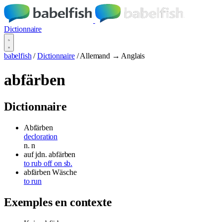
Dictionnaire
babelfish
/
Dictionnaire
/
Allemand → Anglais
abfärben
Dictionnaire
Abfärben
decloration
n.
n
auf jdn. abfärben
to rub off on sb.
abfärben
Wäsche
to run
Exemples en contexte