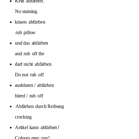
Kein
abfärben
.
No staining.
kissen
abfärben
rub
pillow
und das
abfärben
and
rub
off the
darf nicht
abfärben
Do not
rub
off
ausbluten /
abfärben
bleed /
rub
off
Abfärben
durch Reibung
crocking
Artikel kann
abfärben
!
Colours may
run
!