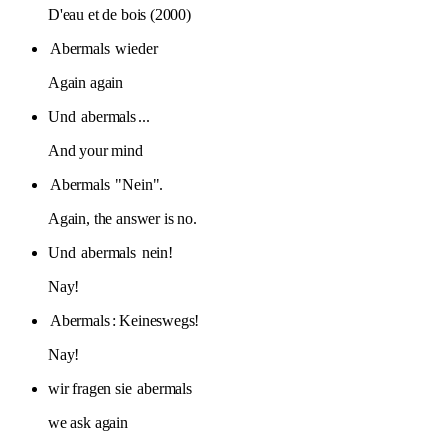
D'eau et de bois (2000)
Abermals
wieder
Again again
Und
abermals
...
And your mind
Abermals
"Nein".
Again, the answer is no.
Und
abermals
nein!
Nay!
Abermals
: Keineswegs!
Nay!
wir fragen sie
abermals
we ask again