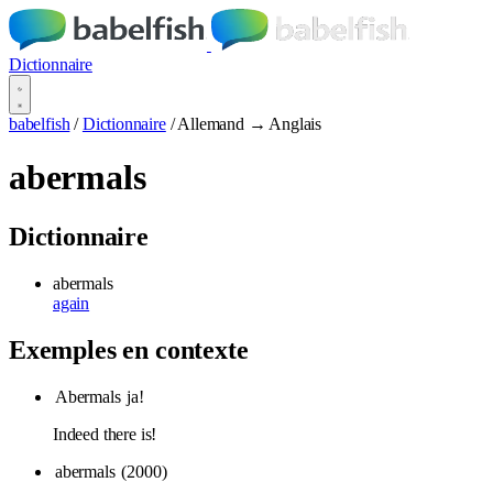
Dictionnaire
babelfish
/
Dictionnaire
/
Allemand → Anglais
abermals
Dictionnaire
abermals
again
Exemples en contexte
Abermals
ja!
Indeed there is!
abermals
(2000)