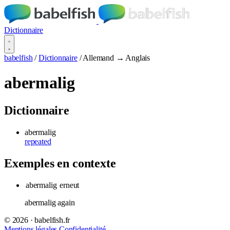
Dictionnaire
babelfish
/
Dictionnaire
/
Allemand → Anglais
abermalig
Dictionnaire
abermalig
repeated
Exemples en contexte
abermalig
erneut
abermalig again
© 2026 · babelfish.fr
Mentions légales
Confidentialité