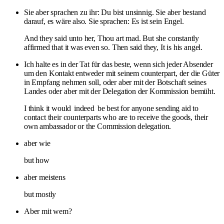
Sie aber sprachen zu ihr: Du bist unsinnig. Sie aber bestand
darauf, es wäre also. Sie sprachen: Es ist sein Engel.
And they said unto her, Thou art mad. But she constantly
affirmed that it was even so. Then said they, It is his angel.
Ich halte es in der Tat für das beste, wenn sich jeder Absender
um den Kontakt entweder mit seinem counterpart, der die Güter
in Empfang nehmen soll, oder aber mit der Botschaft seines
Landes oder aber mit der Delegation der Kommission bemüht.
I think it would
indeed
be best for anyone sending aid to
contact their counterparts who are to receive the goods, their
own ambassador or the Commission delegation.
aber wie
but how
aber meistens
but mostly
Aber mit wem?