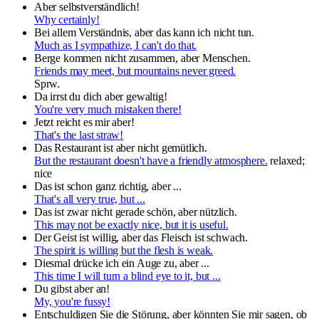
Aber selbstverständlich!
Why certainly!
Bei allem Verständnis, aber das kann ich nicht tun.
Much as I sympathize, I can't do that.
Berge kommen nicht zusammen, aber Menschen.
Friends may meet, but mountains never greed.
Sprw.
Da irrst du dich aber gewaltig!
You're very much mistaken there!
Jetzt reicht es mir aber!
That's the last straw!
Das Restaurant ist aber nicht gemütlich.
But the restaurant doesn't have a friendly atmosphere.
relaxed;
nice
Das ist schon ganz richtig, aber ...
That's all very true, but ...
Das ist zwar nicht gerade schön, aber nützlich.
This may not be exactly nice, but it is useful.
Der Geist ist willig, aber das Fleisch ist schwach.
The spirit is willing but the flesh is weak.
Diesmal drücke ich ein Auge zu, aber ...
This time I will turn a blind eye to it, but ...
Du gibst aber an!
My, you're fussy!
Entschuldigen Sie die Störung, aber könnten Sie mir sagen, ob