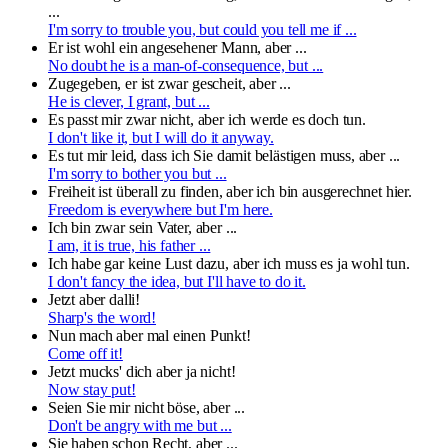
...
I'm sorry to trouble you, but could you tell me if ...
Er ist wohl ein angesehener Mann, aber ...
No doubt he is a man-of-consequence, but ...
Zugegeben, er ist zwar gescheit, aber ...
He is clever, I grant, but ...
Es passt mir zwar nicht, aber ich werde es doch tun.
I don't like it, but I will do it anyway.
Es tut mir leid, dass ich Sie damit belästigen muss, aber ...
I'm sorry to bother you but ...
Freiheit ist überall zu finden, aber ich bin ausgerechnet hier.
Freedom is everywhere but I'm here.
Ich bin zwar sein Vater, aber ...
I am, it is true, his father ...
Ich habe gar keine Lust dazu, aber ich muss es ja wohl tun.
I don't fancy the idea, but I'll have to do it.
Jetzt aber dalli!
Sharp's the word!
Nun mach aber mal einen Punkt!
Come off it!
Jetzt mucks' dich aber ja nicht!
Now stay put!
Seien Sie mir nicht böse, aber ...
Don't be angry with me but ...
Sie haben schon Recht, aber ...