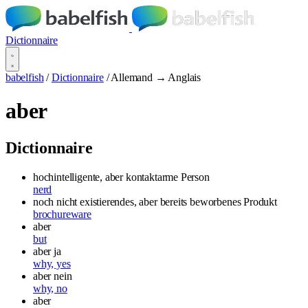
Dictionnaire
babelfish
/
Dictionnaire
/
Allemand → Anglais
aber
Dictionnaire
hochintelligente, aber kontaktarme Person
nerd
noch nicht existierendes, aber bereits beworbenes Produkt
brochureware
aber
but
aber ja
why, yes
aber nein
why, no
aber