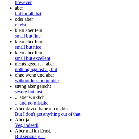
however
aber
but for all that
oder aber
or else
klein aber fein
small but fine
klein aber fein
small but nice
klein aber fein
small but excellent
nichts gegen ..., aber
nothing against ..., but
ohne wenn und aber
without fuss or quibble
streng aber gerecht
severe but just
... aber wirklich
... and no mistake
Aber davon habe ich nichts.
But I don't get anything out of that.
Aber ja!
Yes, indeed!
Aber mal im Ernst, ...
But seriously ...