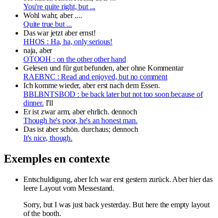
You're quite right, but ...
Wohl wahr, aber ....
Quite true but ...
Das war jetzt aber ernst!
HHOS : Ha, ha, only serious!
naja, aber
OTOOH : on the other other hand
Gelesen und für gut befunden, aber ohne Kommentar
RAEBNC : Read and enjoyed, but no comment
Ich
komme wieder, aber erst nach dem Essen.
BBLBNTSBOD : be back later but not too soon because of
dinner.
I'll
Er ist zwar arm, aber ehrlich.
dennoch
Though he's poor, he's an honest man.
Das ist aber schön.
durchaus; dennoch
It's nice, though.
Exemples en contexte
Entschuldigung, aber Ich war erst gestern zurück. Aber hier das
leere Layout vom Messestand.
Sorry, but I was just back yesterday. But here the empty layout
of the booth.